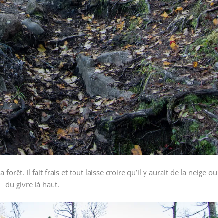
 forêt. Il fait frais et tout laisse croire qu’il y aurait de la neige ou
du givre là haut.