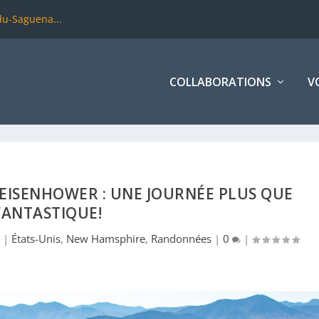
-du-Saguena...
COLLABORATIONS
V
EISENHOWER : UNE JOURNÉE PLUS QUE
FANTASTIQUE!
|
États-Unis
,
New Hamsphire
,
Randonnées
|
0
|