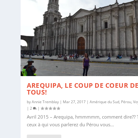
AREQUIPA, LE COUP DE COEUR D
TOUS!
by
Annie Tremblay
|
Mar 27, 2017
|
Amérique du Sud
,
Pérou
,
Vo
|
2
|
Avril 2015 – Arequipa, hmmmmm, comment dire?? 
ceux à qui vous parlerez du Pérou vous...