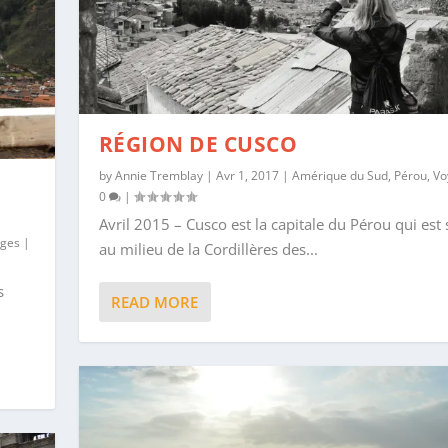
RÉGION DE CUSCO
by
Annie Tremblay
|
Avr 1, 2017
|
Amérique du Sud
,
Pérou
,
Vo
0
|
Avril 2015 – Cusco est la capitale du Pérou qui est 
ages
|
au milieu de la Cordillères des...
s
READ MORE