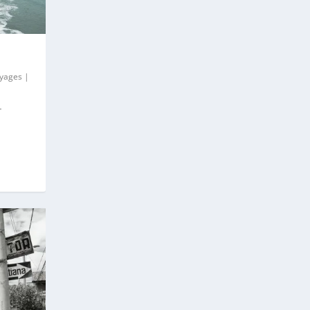
yages
|
r