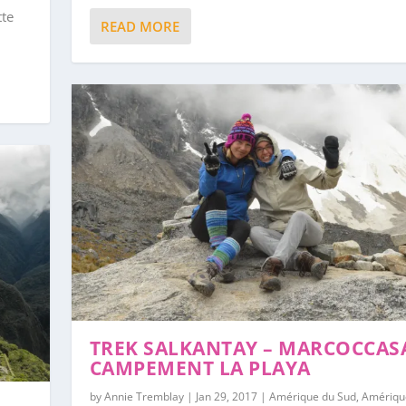
tte
READ MORE
TREK SALKANTAY – MARCOCCAS
CAMPEMENT LA PLAYA
by
Annie Tremblay
|
Jan 29, 2017
|
Amérique du Sud
,
Amériqu