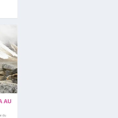
A AU
e du