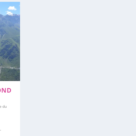
OND
e du
.