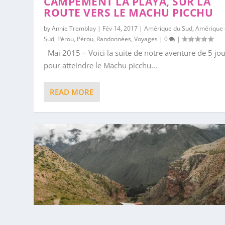
CAMPEMENT LA PLAYA, SUR LA
ROUTE VERS LE MACHU PICCHU
by
Annie Tremblay
|
Fév 14, 2017
|
Amérique du Sud
,
Amérique
Sud
,
Pérou
,
Pérou
,
Randonnées
,
Voyages
|
0
|
Mai 2015 – Voici la suite de notre aventure de 5 jo
pour atteindre le Machu picchu...
READ MORE