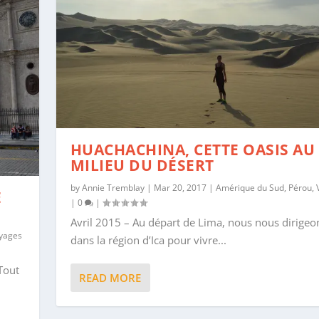
HUACHACHINA, CETTE OASIS AU
MILIEU DU DÉSERT
by
Annie Tremblay
|
Mar 20, 2017
|
Amérique du Sud
,
Pérou
,
E
|
0
|
Avril 2015 – Au départ de Lima, nous nous dirigeo
yages
dans la région d’Ica pour vivre...
Tout
READ MORE