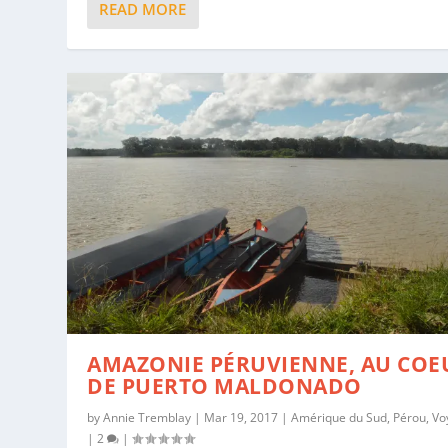
READ MORE
AMAZONIE PÉRUVIENNE, AU COE
DE PUERTO MALDONADO
by
Annie Tremblay
|
Mar 19, 2017
|
Amérique du Sud
,
Pérou
,
Vo
|
2
|