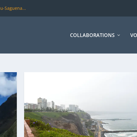
du-Saguena...
COLLABORATIONS
VO