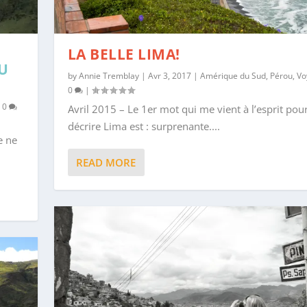
LA BELLE LIMA!
U
by
Annie Tremblay
|
Avr 3, 2017
|
Amérique du Sud
,
Pérou
,
Vo
0
|
|
0
Avril 2015 – Le 1er mot qui me vient à l’esprit pou
décrire Lima est : surprenante....
e ne
READ MORE