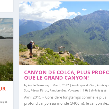
CANYON DE COLCA, PLUS PROF
QUE LE GRAND CANYON!
by
Annie Tremblay
|
Mar 4, 2017
|
Amérique du Sud
,
Amériqu
UR
Sud
,
Pérou
,
Pérou
,
Randonnées
,
Voyages
|
1
|
Avril 2015 – Considéré longtemps comme le plus
yages
profond canyon au monde (3400m), le canyon de..