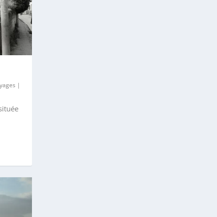
yages
|
située