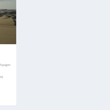
Voyages
ns