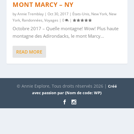
MONT MARCY – NY
by
Annie Tremblay
|
Oct 30, 2017
|
États-Unis
,
New York
,
New
York
,
Randonnées
,
Voyages
|
0
|
Octobre 2017 – Quelle montagne! Wow! Plus haute
montagne des Adirondacks, le mont Marcy...
READ MORE
© Annie Explore, Tous droits réservés 2026 |
Créé
avec passion par {Nom de code: WP}