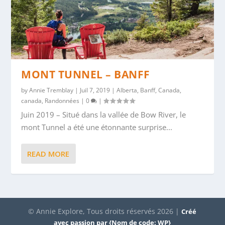
MONT TUNNEL – BANFF
by
Annie Tremblay
|
Juil 7, 2019
|
Alberta
,
Banff
,
Canada
,
canada
,
Randonnées
|
0
|
Juin 2019 – Situé dans la vallée de Bow River, le
mont Tunnel a été une étonnante surprise...
READ MORE
© Annie Explore, Tous droits réservés 2026 |
Créé
avec passion par {Nom de code: WP}