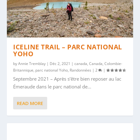
ICELINE TRAIL – PARC NATIONAL
YOHO
by
Annie Tremblay
|
Déc 2, 2021
|
canada
,
Canada
,
Colombie-
Britannique
,
parc national Yoho
,
Randonnées
|
2
|
Septembre 2021 – Après s’être bien reposer au lac
Émeraude dans le parc national de...
READ MORE