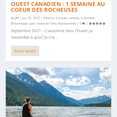
OUEST CANADIEN : 1 SEMAINE AU
COEUR DES ROCHEUSES
by
JM
|
Jan 16, 2022
|
Alberta
,
Canada
,
canada
,
Colombie-
Britannique
,
parc national Yoho
,
Randonnées
|
0
|
Septembre 2021 – L’automne dans l’Ouest ça
ressemble à quoi? Je n’ai...
READ MORE