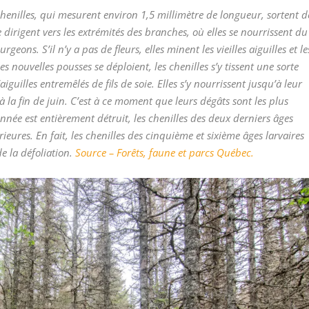
 chenilles, qui mesurent environ 1,5 millimètre de longueur, sortent d
se dirigent vers les extrémités des branches, où elles se nourrissent du
eons. S’il n’y a pas de fleurs, elles minent les vieilles aiguilles et le
 nouvelles pousses se déploient, les chenilles s’y tissent une sorte
iguilles entremêlés de fils de soie. Elles s’y nourrissent jusqu’à leur
’à la fin de juin. C’est à ce moment que leurs dégâts sont les plus
’année est entièrement détruit, les chenilles des deux derniers âges
rieures. En fait, les chenilles des cinquième et sixième âges larvaires
e la défoliation.
Source – Forêts, faune et parcs Québec.