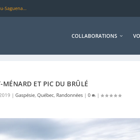
du-Saguena...
COLLABORATIONS
VO
-MÉNARD ET PIC DU BRÛLÉ
 2019
|
Gaspésie
,
Québec
,
Randonnées
|
0
|