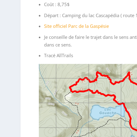
Coût : 8,75$
Départ : Camping du lac Cascapédia ( route 
Site officiel Parc de la Gaspésie
Je conseille de faire le trajet dans le sens ant
dans ce sens.
Tracé AllTrails