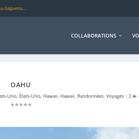
du-Saguena...
COLLABORATIONS
VO
OAHU
ats-Unis
,
États-Unis
,
Hawaii
,
Hawaii
,
Randonnées
,
Voyages
|
2