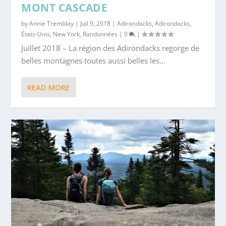
MONT CASCADE
by
Annie Tremblay
|
Juil 9, 2018
|
Adirondacks
,
Adirondacks
,
États-Unis
,
New York
,
Randonnées
|
0
|
Juillet 2018 – La région des Adirondacks regorge de
belles montagnes toutes aussi belles les...
READ MORE