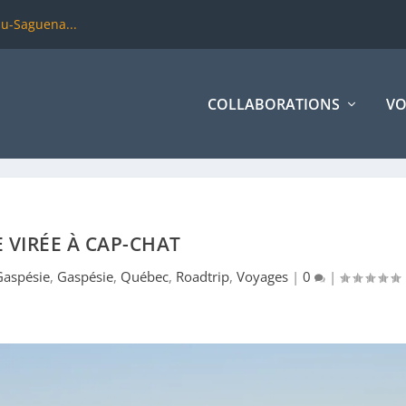
du-Saguena...
COLLABORATIONS
VO
E VIRÉE À CAP-CHAT
Gaspésie
,
Gaspésie
,
Québec
,
Roadtrip
,
Voyages
|
0
|