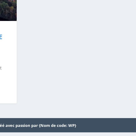
E
t
éé avec passion par {Nom de code: WP}