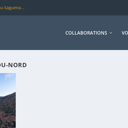
du-Saguena...
COLLABORATIONS
VO
-DU-NORD