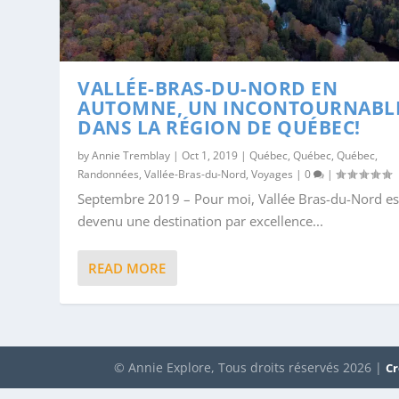
VALLÉE-BRAS-DU-NORD EN
AUTOMNE, UN INCONTOURNABL
DANS LA RÉGION DE QUÉBEC!
by
Annie Tremblay
|
Oct 1, 2019
|
Québec
,
Québec
,
Québec
,
Randonnées
,
Vallée-Bras-du-Nord
,
Voyages
|
0
|
Septembre 2019 – Pour moi, Vallée Bras-du-Nord es
devenu une destination par excellence...
READ MORE
© Annie Explore, Tous droits réservés 2026 |
Cr