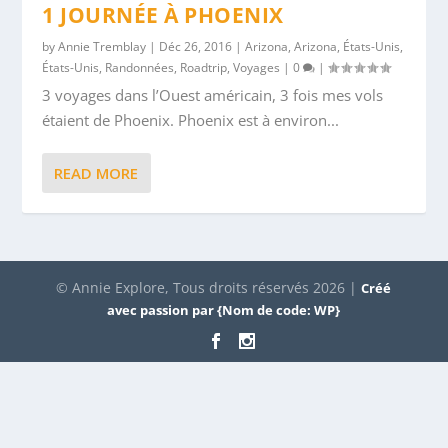
1 JOURNÉE À PHOENIX
by
Annie Tremblay
|
Déc 26, 2016
|
Arizona
,
Arizona
,
États-Unis
,
États-Unis
,
Randonnées
,
Roadtrip
,
Voyages
|
0
|
3 voyages dans l’Ouest américain, 3 fois mes vols
étaient de Phoenix. Phoenix est à environ...
READ MORE
© Annie Explore, Tous droits réservés 2026 |
Créé
avec passion par {Nom de code: WP}