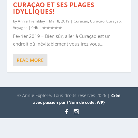
CURAÇAO ET SES PLAGES
IDYLLIQUES!
by
Annie Tremblay
|
Mar 8, 2019
|
Curacao
,
Curacao
,
Curaçao
,
Voyages
|
0
|
Février 2019 – Bien sûr, aller à Curaçao est un
endroit où inévitablement vous irez vous...
READ MORE
© Annie Explore, Tous droits réservés 2026 |
Créé
avec passion par {Nom de code: WP}