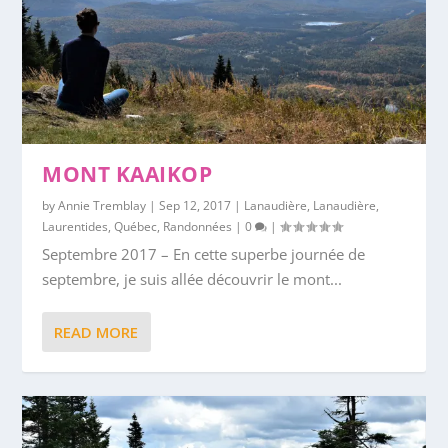
MONT KAAIKOP
by
Annie Tremblay
|
Sep 12, 2017
|
Lanaudière
,
Lanaudière
,
Laurentides
,
Québec
,
Randonnées
|
0
|
Septembre 2017 – En cette superbe journée de
septembre, je suis allée découvrir le mont...
READ MORE