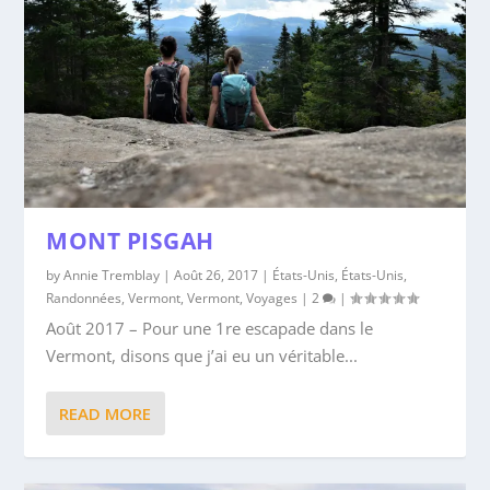
MONT PISGAH
by
Annie Tremblay
|
Août 26, 2017
|
États-Unis
,
États-Unis
,
Randonnées
,
Vermont
,
Vermont
,
Voyages
|
2
|
Août 2017 – Pour une 1re escapade dans le
Vermont, disons que j’ai eu un véritable...
READ MORE