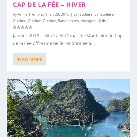
CAP DE LA FÉE – HIVER
by
Annie Tremblay
|
Jan 28, 2018
|
Lanaudière
,
Lanaudière
,
Québec
,
Québec
,
Québec
,
Randonnées
,
Voyages
|
0
|
Janvier 2018 – Situé à St-Donat-de-Montcalm, le Cap
de la Fée offre une belle randonnée à...
READ MORE