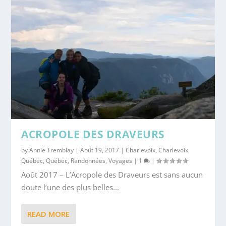
ACROPOLE DES DRAVEURS
by
Annie Tremblay
|
Août 19, 2017
|
Charlevoix
,
Charlevoix
,
Québec
,
Québec
,
Randonnées
,
Voyages
|
1
|
Août 2017 – L’Acropole des Draveurs est sans aucun
doute l’une des plus belles...
READ MORE