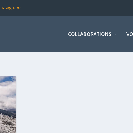
du-Saguena...
COLLABORATIONS
VO