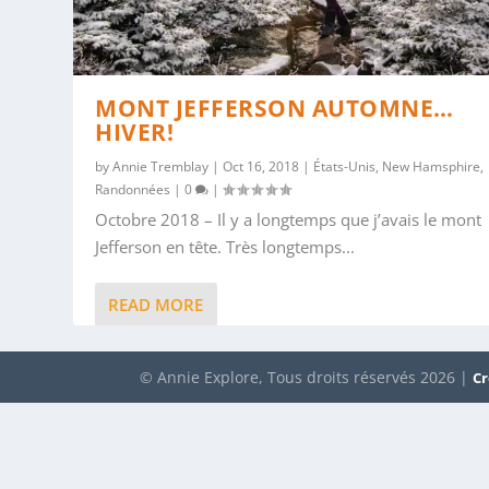
MONT JEFFERSON AUTOMNE…
HIVER!
by
Annie Tremblay
|
Oct 16, 2018
|
États-Unis
,
New Hamsphire
,
Randonnées
|
0
|
Octobre 2018 – Il y a longtemps que j’avais le mont
Jefferson en tête. Très longtemps...
READ MORE
© Annie Explore, Tous droits réservés 2026 |
Cr