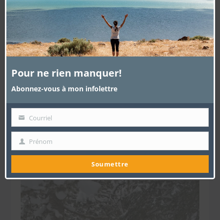
MO
Pour ne rien manquer!
Abonnez-vous à mon infolettre
Courriel
Votre
courriel
Prénom
Prénom
Soumettre