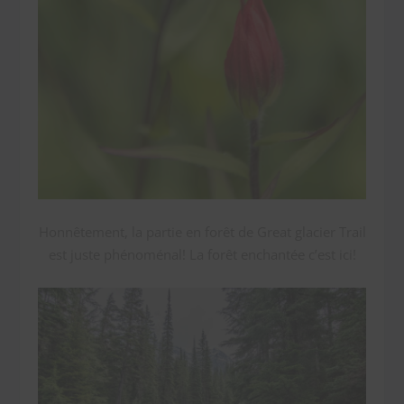
Honnêtement, la partie en forêt de Great glacier Trail
est juste phénoménal! La forêt enchantée c’est ici!