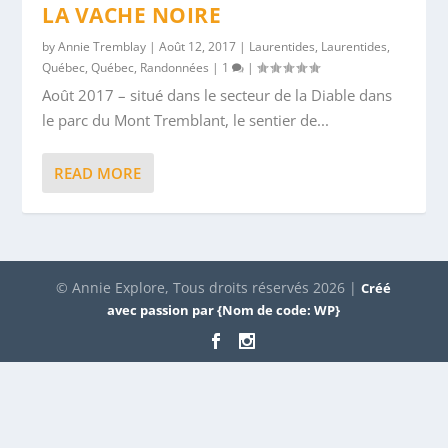
LA VACHE NOIRE
by
Annie Tremblay
|
Août 12, 2017
|
Laurentides
,
Laurentides
,
Québec
,
Québec
,
Randonnées
|
1
|
Août 2017 – situé dans le secteur de la Diable dans
le parc du Mont Tremblant, le sentier de...
READ MORE
© Annie Explore, Tous droits réservés 2026 |
Créé
avec passion par {Nom de code: WP}