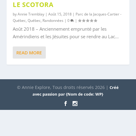
LE SCOTORA
by
Annie Tremblay
|
Août 15, 2018
|
Parc de la Jacques-Cartier -
Québec
,
Québec
,
Randonnées
|
0
|
Août 2018 – Anciennement emprunté par les
Amérindiens et les Jésuites pour se rendre au Lac...
READ MORE
© Annie Explore, Tous droits réservés 2026 |
Créé
avec passion par {Nom de code: WP}