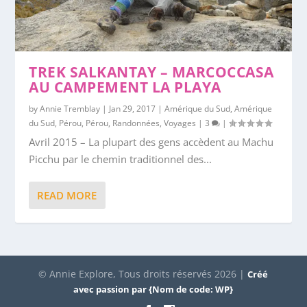
TREK SALKANTAY – MARCOCCASA
AU CAMPEMENT LA PLAYA
by
Annie Tremblay
|
Jan 29, 2017
|
Amérique du Sud
,
Amérique
du Sud
,
Pérou
,
Pérou
,
Randonnées
,
Voyages
|
3
|
Avril 2015 – La plupart des gens accèdent au Machu
Picchu par le chemin traditionnel des...
READ MORE
© Annie Explore, Tous droits réservés 2026 |
Créé
avec passion par {Nom de code: WP}