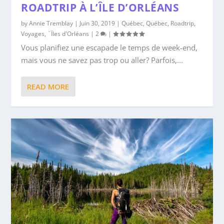
ROADTRIP À L’ÎLE D’ORLÉANS
by
Annie Tremblay
|
Juin 30, 2019
|
Québec
,
Québec
,
Roadtrip
,
Voyages
,
¨Ïles d'Orléans
|
2
|
Vous planifiez une escapade le temps de week-end,
mais vous ne savez pas trop ou aller? Parfois,...
READ MORE