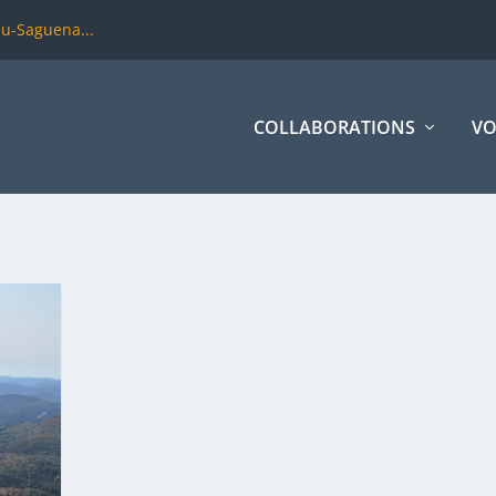
du-Saguena...
COLLABORATIONS
VO