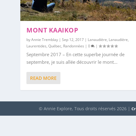
MONT KAAIKOP
by
Annie Tremblay
|
Sep 12, 2017
|
Lanaudière
,
Lanaudière
,
Laurentides
,
Québec
,
Randonnées
|
0
|
Septembre 2017 – En cette superbe journée de
septembre, je suis allée découvrir le mont...
READ MORE
© Annie Explore, Tous droits réservés 2026 |
Cr