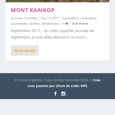
MONT KAAIKOP
by
Annie Tremblay
|
Sep 12, 2017
|
Lanaudière
,
Lanaudière
,
Laurentides
,
Québec
,
Randonnées
|
0
|
Septembre 2017 – En cette superbe journée de
septembre, je suis allée découvrir le mont...
READ MORE
© Annie Explore, Tous droits réservés 2026 |
Créé
avec passion par {Nom de code: WP}