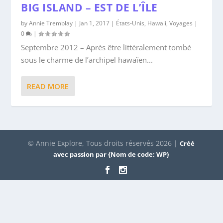
BIG ISLAND – EST DE L’ÎLE
by
Annie Tremblay
|
Jan 1, 2017
|
États-Unis
,
Hawaii
,
Voyages
|
0
|
Septembre 2012 – Après être littéralement tombé
sous le charme de l’archipel hawaïen...
READ MORE
© Annie Explore, Tous droits réservés 2026 |
Créé
avec passion par {Nom de code: WP}