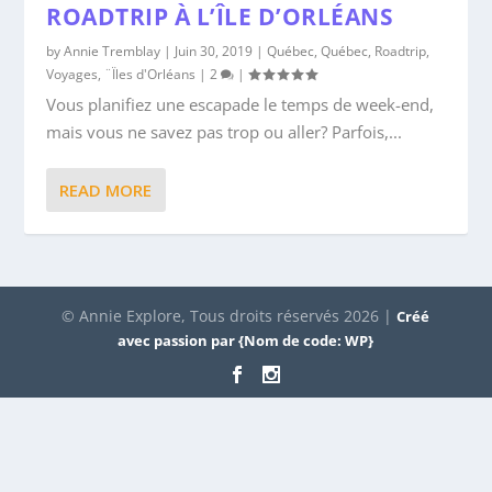
ROADTRIP À L’ÎLE D’ORLÉANS
by
Annie Tremblay
|
Juin 30, 2019
|
Québec
,
Québec
,
Roadtrip
,
Voyages
,
¨Ïles d'Orléans
|
2
|
Vous planifiez une escapade le temps de week-end,
mais vous ne savez pas trop ou aller? Parfois,...
READ MORE
© Annie Explore, Tous droits réservés 2026 |
Créé
avec passion par {Nom de code: WP}