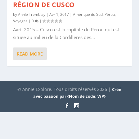
RÉGION DE CUSCO
by
Annie Tremblay
|
Avr 1, 2017
|
Amérique du Sud
,
Pérou
,
Voyages
|
0
|
Avril 2015 – Cusco est la capitale du Pérou qui est
située au milieu de la Cordillères des...
READ MORE
© Annie Explore, Tous droits réservés 2026 |
Créé
avec passion par {Nom de code: WP}