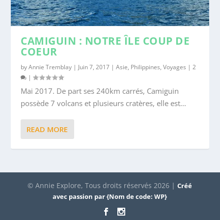
CAMIGUIN : NOTRE ÎLE COUP DE
COEUR
by
Annie Tremblay
|
Juin 7, 2017
|
Asie
,
Philippines
,
Voyages
|
2
|
Mai 2017. De part ses 240km carrés, Camiguin
possède 7 volcans et plusieurs cratères, elle est...
READ MORE
© Annie Explore, Tous droits réservés 2026 |
Créé
avec passion par {Nom de code: WP}