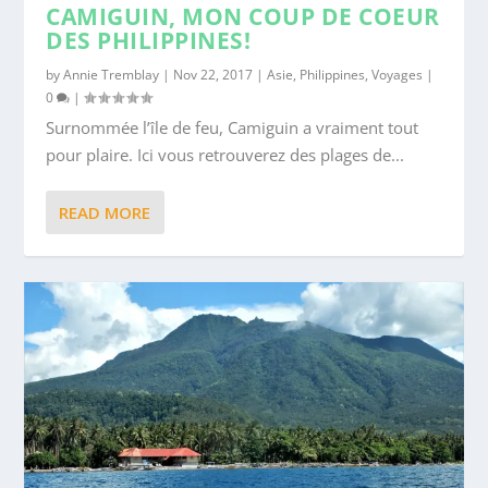
CAMIGUIN, MON COUP DE COEUR
DES PHILIPPINES!
by
Annie Tremblay
|
Nov 22, 2017
|
Asie
,
Philippines
,
Voyages
|
0
|
Surnommée l’île de feu, Camiguin a vraiment tout
pour plaire. Ici vous retrouverez des plages de...
READ MORE