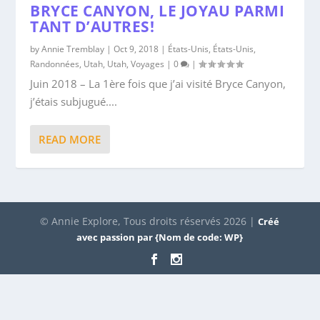
BRYCE CANYON, LE JOYAU PARMI
TANT D’AUTRES!
by
Annie Tremblay
|
Oct 9, 2018
|
États-Unis
,
États-Unis
,
Randonnées
,
Utah
,
Utah
,
Voyages
|
0
|
Juin 2018 – La 1ère fois que j’ai visité Bryce Canyon,
j’étais subjugué....
READ MORE
© Annie Explore, Tous droits réservés 2026 |
Créé
avec passion par {Nom de code: WP}